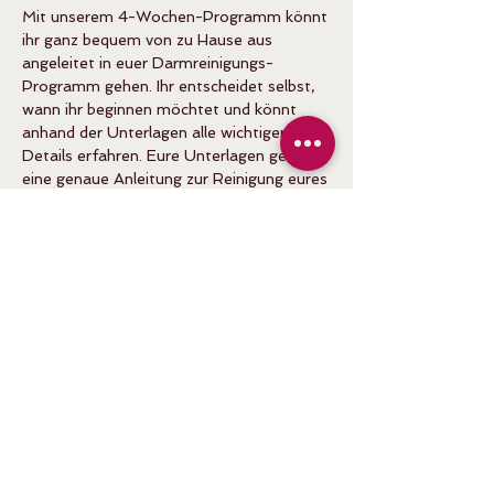
Mit unserem 4-Wochen-Programm könnt
ihr ganz bequem von zu Hause aus
angeleitet in euer Darmreinigungs-
Programm gehen. Ihr entscheidet selbst,
wann ihr beginnen möchtet und könnt
anhand der Unterlagen alle wichtigen
Details erfahren. Eure Unterlagen geben
eine genaue Anleitung zur Reinigung eures
Verdauungssystems und ihr erhaltet
Vorschläge zum Tagesablauf, sowie eine
ganze Reihe von Rezepten, die euch die
Gestaltung eurer Mahlzeiten erleichtern.
Inhaberin: Susanne Exler
Abenberger Str. 3 (AWO-Gebäude, 3.Stock) /
91126 Schwabach