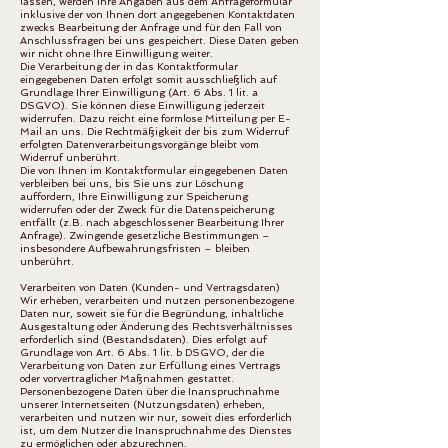
lassen, werden Ihre Angaben aus dem Anfrageformular
inklusive der von Ihnen dort angegebenen Kontaktdaten
zwecks Bearbeitung der Anfrage und für den Fall von
Anschlussfragen bei uns gespeichert. Diese Daten geben
wir nicht ohne Ihre Einwilligung weiter.
Die Verarbeitung der in das Kontaktformular
eingegebenen Daten erfolgt somit ausschließlich auf
Grundlage Ihrer Einwilligung (Art. 6 Abs. 1 lit. a
DSGVO). Sie können diese Einwilligung jederzeit
widerrufen. Dazu reicht eine formlose Mitteilung per E-
Mail an uns. Die Rechtmäßigkeit der bis zum Widerruf
erfolgten Datenverarbeitungsvorgänge bleibt vom
Widerruf unberührt.
Die von Ihnen im Kontaktformular eingegebenen Daten
verbleiben bei uns, bis Sie uns zur Löschung
auffordern, Ihre Einwilligung zur Speicherung
widerrufen oder der Zweck für die Datenspeicherung
entfällt (z.B. nach abgeschlossener Bearbeitung Ihrer
Anfrage). Zwingende gesetzliche Bestimmungen –
insbesondere Aufbewahrungsfristen – bleiben
unberührt.
Verarbeiten von Daten (Kunden- und Vertragsdaten)
Wir erheben, verarbeiten und nutzen personenbezogene
Daten nur, soweit sie für die Begründung, inhaltliche
Ausgestaltung oder Änderung des Rechtsverhältnisses
erforderlich sind (Bestandsdaten). Dies erfolgt auf
Grundlage von Art. 6 Abs. 1 lit. b DSGVO, der die
Verarbeitung von Daten zur Erfüllung eines Vertrags
oder vorvertraglicher Maßnahmen gestattet.
Personenbezogene Daten über die Inanspruchnahme
unserer Internetseiten (Nutzungsdaten) erheben,
verarbeiten und nutzen wir nur, soweit dies erforderlich
ist, um dem Nutzer die Inanspruchnahme des Dienstes
zu ermöglichen oder abzurechnen.