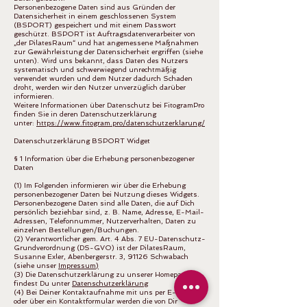
Personenbezogene Daten sind aus Gründen der
Datensicherheit in einem geschlossenen System
(BSPORT) gespeichert und mit einem Passwort
geschützt. BSPORT ist Auftragsdatenverarbeiter von
„der PilatesRaum“ und hat angemessene Maßnahmen
zur Gewährleistung der Datensicherheit ergriffen (siehe
unten). Wird uns bekannt, dass Daten des Nutzers
systematisch und schwerwiegend unrechtmäßig
verwendet wurden und dem Nutzer dadurch Schaden
droht, werden wir den Nutzer unverzüglich darüber
informieren.
Weitere Informationen über Datenschutz bei FitogramPro
finden Sie in deren Datenschutzerklärung
unter:
https://www.fitogram.pro/datenschutzerklarung/
Datenschutzerklärung BSPORT Widget
§ 1 Information über die Erhebung personenbezogener
Daten
(1) Im Folgenden informieren wir über die Erhebung
personenbezogener Daten bei Nutzung dieses Widgets.
Personenbezogene Daten sind alle Daten, die auf Dich
persönlich beziehbar sind, z. B. Name, Adresse, E-Mail-
Adressen, Telefonnummer, Nutzerverhalten, Daten zu
einzelnen Bestellungen/Buchungen.
(2) Verantwortlicher gem. Art. 4 Abs. 7 EU-Datenschutz-
Grundverordnung (DS-GVO) ist der PilatesRaum,
Susanne Exler, Abenbergerstr. 3, 91126 Schwabach
(siehe unser
Impressum)
(3) Die Datenschutzerklärung zu unserer Homepage
findest Du unter
Datenschutzerklärung
(4) Bei Deiner Kontaktaufnahme mit uns per E-Mail
oder über ein Kontaktformular werden die von Dir