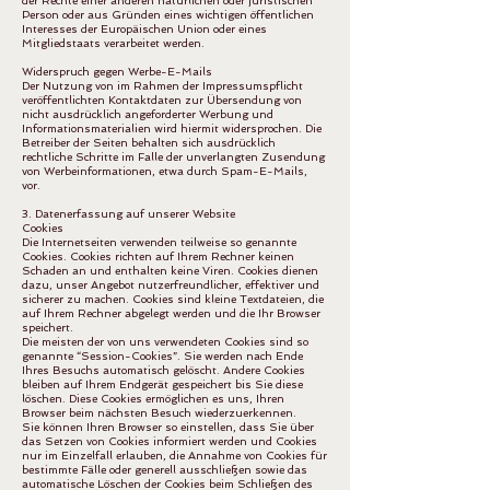
der Rechte einer anderen natürlichen oder juristischen
Person oder aus Gründen eines wichtigen öffentlichen
Interesses der Europäischen Union oder eines
Mitgliedstaats verarbeitet werden.
Widerspruch gegen Werbe-E-Mails
Der Nutzung von im Rahmen der Impressumspflicht
veröffentlichten Kontaktdaten zur Übersendung von
nicht ausdrücklich angeforderter Werbung und
Informationsmaterialien wird hiermit widersprochen. Die
Betreiber der Seiten behalten sich ausdrücklich
rechtliche Schritte im Falle der unverlangten Zusendung
von Werbeinformationen, etwa durch Spam-E-Mails,
vor.
3. Datenerfassung auf unserer Website
Cookies
Die Internetseiten verwenden teilweise so genannte
Cookies. Cookies richten auf Ihrem Rechner keinen
Schaden an und enthalten keine Viren. Cookies dienen
dazu, unser Angebot nutzerfreundlicher, effektiver und
sicherer zu machen. Cookies sind kleine Textdateien, die
auf Ihrem Rechner abgelegt werden und die Ihr Browser
speichert.
Die meisten der von uns verwendeten Cookies sind so
genannte “Session-Cookies”. Sie werden nach Ende
Ihres Besuchs automatisch gelöscht. Andere Cookies
bleiben auf Ihrem Endgerät gespeichert bis Sie diese
löschen. Diese Cookies ermöglichen es uns, Ihren
Browser beim nächsten Besuch wiederzuerkennen.
Sie können Ihren Browser so einstellen, dass Sie über
das Setzen von Cookies informiert werden und Cookies
nur im Einzelfall erlauben, die Annahme von Cookies für
bestimmte Fälle oder generell ausschließen sowie das
automatische Löschen der Cookies beim Schließen des