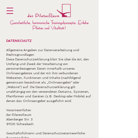
Ganzheitliche, harmonische Trainingskonzepte. Erlebe
Pilates und Vitalität!
DATENSCHUTZ
​Allgemeine Angaben zur Datenverarbeitung und
Rechtsgrundlagen
Diese Datenschutzerklärung klärt Sie über die Art, den
Umfang und Zweck der Verarbeitung von
personenbezogenen Daten innerhalb unseres
Onlineangebotes und der mit ihm verbundenen
Webseiten, Funktionen und Inhalte (nachfolgend
gemeinsam bezeichnet als „Onlineangebot“ oder
„Website“) auf. Die Datenschutzerklärung gilt
unabhängig von den verwendeten Domains, Systemen,
Plattformen und Geräten (z.B. Desktop oder Mobile) auf
denen das Onlineangebot ausgeführt wird.
Verantwortlicher:
der PilatesRaum
Abenberger Str. 3​
91126 Schwabach
Geschäftsführerin und Datenschutzverantwortliche:
Susanne Exler