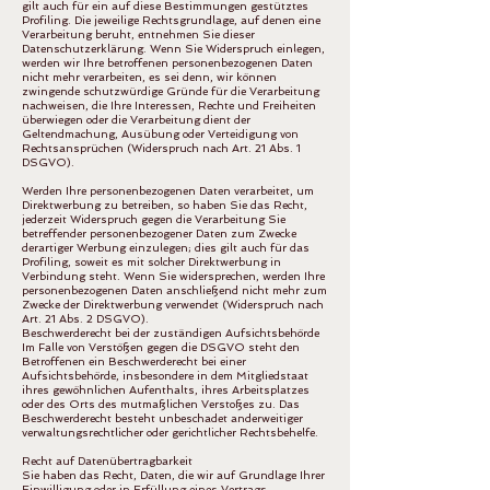
gilt auch für ein auf diese Bestimmungen gestütztes
Profiling. Die jeweilige Rechtsgrundlage, auf denen eine
Verarbeitung beruht, entnehmen Sie dieser
Datenschutzerklärung. Wenn Sie Widerspruch einlegen,
werden wir Ihre betroffenen personenbezogenen Daten
nicht mehr verarbeiten, es sei denn, wir können
zwingende schutzwürdige Gründe für die Verarbeitung
nachweisen, die Ihre Interessen, Rechte und Freiheiten
überwiegen oder die Verarbeitung dient der
Geltendmachung, Ausübung oder Verteidigung von
Rechtsansprüchen (Widerspruch nach Art. 21 Abs. 1
DSGVO).
Werden Ihre personenbezogenen Daten verarbeitet, um
Direktwerbung zu betreiben, so haben Sie das Recht,
jederzeit Widerspruch gegen die Verarbeitung Sie
betreffender personenbezogener Daten zum Zwecke
derartiger Werbung einzulegen; dies gilt auch für das
Profiling, soweit es mit solcher Direktwerbung in
Verbindung steht. Wenn Sie widersprechen, werden Ihre
personenbezogenen Daten anschließend nicht mehr zum
Zwecke der Direktwerbung verwendet (Widerspruch nach
Art. 21 Abs. 2 DSGVO).
Beschwerderecht bei der zuständigen Aufsichtsbehörde
Im Falle von Verstößen gegen die DSGVO steht den
Betroffenen ein Beschwerderecht bei einer
Aufsichtsbehörde, insbesondere in dem Mitgliedstaat
ihres gewöhnlichen Aufenthalts, ihres Arbeitsplatzes
oder des Orts des mutmaßlichen Verstoßes zu. Das
Beschwerderecht besteht unbeschadet anderweitiger
verwaltungsrechtlicher oder gerichtlicher Rechtsbehelfe.
Recht auf Datenübertragbarkeit
Sie haben das Recht, Daten, die wir auf Grundlage Ihrer
Einwilligung oder in Erfüllung eines Vertrags