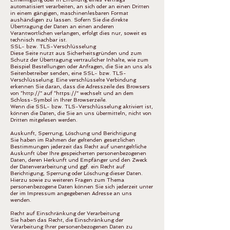
automatisiert verarbeiten, an sich oder an einen Dritten
in einem gängigen, maschinenlesbaren Format
aushändigen zu lassen. Sofern Sie die direkte
Übertragung der Daten an einen anderen
Verantwortlichen verlangen, erfolgt dies nur, soweit es
technisch machbar ist.
SSL- bzw. TLS-Verschlüsselung
Diese Seite nutzt aus Sicherheitsgründen und zum
Schutz der Übertragung vertraulicher Inhalte, wie zum
Beispiel Bestellungen oder Anfragen, die Sie an uns als
Seitenbetreiber senden, eine SSL- bzw. TLS-
Verschlüsselung. Eine verschlüsselte Verbindung
erkennen Sie daran, dass die Adresszeile des Browsers
von “http://” auf “https://” wechselt und an dem
Schloss-Symbol in Ihrer Browserzeile.
Wenn die SSL- bzw. TLS-Verschlüsselung aktiviert ist,
können die Daten, die Sie an uns übermitteln, nicht von
Dritten mitgelesen werden.
Auskunft, Sperrung, Löschung und Berichtigung
Sie haben im Rahmen der geltenden gesetzlichen
Bestimmungen jederzeit das Recht auf unentgeltliche
Auskunft über Ihre gespeicherten personenbezogenen
Daten, deren Herkunft und Empfänger und den Zweck
der Datenverarbeitung und ggf. ein Recht auf
Berichtigung, Sperrung oder Löschung dieser Daten.
Hierzu sowie zu weiteren Fragen zum Thema
personenbezogene Daten können Sie sich jederzeit unter
der im Impressum angegebenen Adresse an uns
wenden.
Recht auf Einschränkung der Verarbeitung
Sie haben das Recht, die Einschränkung der
Verarbeitung Ihrer personenbezogenen Daten zu