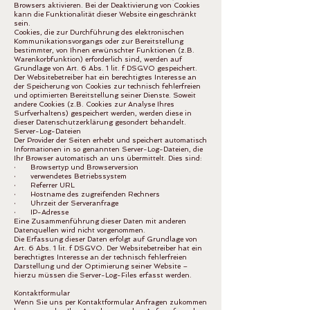
Browsers aktivieren. Bei der Deaktivierung von Cookies
kann die Funktionalität dieser Website eingeschränkt
sein.
Cookies, die zur Durchführung des elektronischen
Kommunikationsvorgangs oder zur Bereitstellung
bestimmter, von Ihnen erwünschter Funktionen (z.B.
Warenkorbfunktion) erforderlich sind, werden auf
Grundlage von Art. 6 Abs. 1 lit. f DSGVO gespeichert.
Der Websitebetreiber hat ein berechtigtes Interesse an
der Speicherung von Cookies zur technisch fehlerfreien
und optimierten Bereitstellung seiner Dienste. Soweit
andere Cookies (z.B. Cookies zur Analyse Ihres
Surfverhaltens) gespeichert werden, werden diese in
dieser Datenschutzerklärung gesondert behandelt.
Server-Log-Dateien
Der Provider der Seiten erhebt und speichert automatisch
Informationen in so genannten Server-Log-Dateien, die
Ihr Browser automatisch an uns übermittelt. Dies sind:
· Browsertyp und Browserversion
· verwendetes Betriebssystem
· Referrer URL
· Hostname des zugreifenden Rechners
· Uhrzeit der Serveranfrage
· IP-Adresse
Eine Zusammenführung dieser Daten mit anderen
Datenquellen wird nicht vorgenommen.
Die Erfassung dieser Daten erfolgt auf Grundlage von
Art. 6 Abs. 1 lit. f DSGVO. Der Websitebetreiber hat ein
berechtigtes Interesse an der technisch fehlerfreien
Darstellung und der Optimierung seiner Website –
hierzu müssen die Server-Log-Files erfasst werden.
Kontaktformular
Wenn Sie uns per Kontaktformular Anfragen zukommen