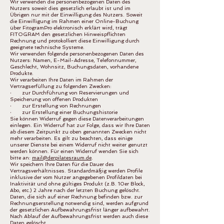
Wir verwenden die personenbezogenen Daten des
Nutzers soweit dies gesetzlich erlaubt ist und im
Übrigen nur mit der Einwilligung des Nutzers. Soweit
die Einwilligung im Rahmen einer Online-Buchung
über FitogramPro elektronisch erklärt wird, trägt
FITOGRAM den gesetzlichen Hinweispflichten
Rechnung und protokolliert diese Einwilligung durch
geeignete technische Systeme.
Wir verwenden folgende personenbezogenen Daten des
Nutzers: Namen, E-Mail-Adresse, Telefonnummer,
Geschlecht, Wohnsitz, Buchungsdaten, vorhandene
Produkte.
Wir verarbeiten Ihre Daten im Rahmen der
Vertragserfüllung zu folgenden Zwecken:
· zur Durchführung von Reservierungen und
Speicherung von offenen Produkten
· zur Erstellung von Rechnungen
· zur Erstellung einer Buchungshistorie
Sie können Widerruf gegen diese Datenverarbeitungen
einlegen. Ein Widerruf hat zur Folge, dass wir Ihre Daten
ab diesem Zeitpunkt zu oben genannten Zwecken nicht
mehr verarbeiten. Es gilt zu beachten, dass einige
unserer Dienste bei einem Widerruf nicht weiter genutzt
werden können. Für einen Widerruf wenden Sie sich
bitte an:
mail@derpilatesraum.de
.
Wir speichern Ihre Daten für die Dauer des
Vertragsverhältnisses. Standardmäßig werden Profile
inklusive der vom Nutzer angegebenen Profildaten bei
Inaktivität und ohne gültiges Produkt (z.B. 10er Block,
Abo, etc.) 2 Jahre nach der letzten Buchung gelöscht.
Daten, die sich auf einer Rechnung befinden bzw. zur
Rechnungserstellung notwendig sind, werden aufgrund
der gesetzlichen Aufbewahrungsfrist länger aufbewahrt.
Nach Ablauf der Aufbewahrungsfrist werden auch diese
Daten gelöscht.