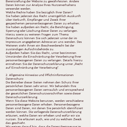
Bereitstellung der Website zu gewährleisten. Andere
Daten können zur Analyse Ihres Nutzerverhaltens
verwendet werden.
Welche Rechte haben Sie bezüglich Ihrer Daten?
Sie haben jederzeit das Recht unentgeltlich Auskunft
über Herkunft, Empfänger und Zweck Ihrer
gespeicherten personenbezogenen Daten zu erhalten.
Sie haben außerdem ein Recht, die Berichtigung,
Sperrung oder Löschung dieser Daten zu verlangen.
Hierzu sowie zu weiteren Fragen zum Thema
Datenschutz können Sie sich jederzeit unter der im
Impressum angegebenen Adresse an uns wenden. Des
Weiteren steht Ihnen ein Beschwerderecht bei der
zuständigen Aufsichtsbehörde zu.
Außerdem haben Sie das Recht, unter bestimmten
Umständen die Einschränkung der Verarbeitung Ihrer
personenbezogenen Daten zu verlangen. Details hierzu
entnehmen Sie der Datenschutzerklärung unter „Recht
auf Einschränkung der Verarbeitung“.
2. Allgemeine Hinweise und Pflichtinformationen
Datenschutz
Die Betreiber dieser Seiten nehmen den Schutz Ihrer
persönlichen Daten sehr ernst. Wir behandeln Ihre
personenbezogenen Daten vertraulich und entsprechend
der gesetzlichen Datenschutzvorschriften sowie dieser
Datenschutzerklärung.
Wenn Sie diese Website benutzen, werden verschiedene
personenbezogene Daten erhoben. Personenbezogene
Daten sind Daten, mit denen Sie persönlich identifiziert
werden können. Die vorliegende Datenschutzerklärung
erläutert, welche Daten wir erheben und wofür wir sie
nutzen. Sie erläutert auch, wie und zu welchem Zweck
das geschieht.
Wir weisen darauf hin, dass die Datenübertragung im