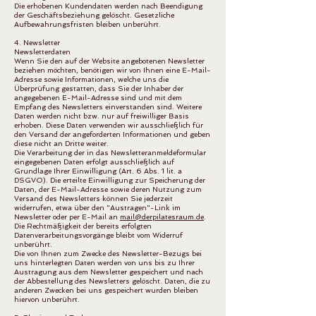
Die erhobenen Kundendaten werden nach Beendigung
der Geschäftsbeziehung gelöscht. Gesetzliche
Aufbewahrungsfristen bleiben unberührt.
4. Newsletter
Newsletterdaten
Wenn Sie den auf der Website angebotenen Newsletter
beziehen möchten, benötigen wir von Ihnen eine E-Mail-
Adresse sowie Informationen, welche uns die
Überprüfung gestatten, dass Sie der Inhaber der
angegebenen E-Mail-Adresse sind und mit dem
Empfang des Newsletters einverstanden sind. Weitere
Daten werden nicht bzw. nur auf freiwilliger Basis
erhoben. Diese Daten verwenden wir ausschließlich für
den Versand der angeforderten Informationen und geben
diese nicht an Dritte weiter.
Die Verarbeitung der in das Newsletteranmeldeformular
eingegebenen Daten erfolgt ausschließlich auf
Grundlage Ihrer Einwilligung (Art. 6 Abs. 1 lit. a
DSGVO). Die erteilte Einwilligung zur Speicherung der
Daten, der E-Mail-Adresse sowie deren Nutzung zum
Versand des Newsletters können Sie jederzeit
widerrufen, etwa über den "Austragen"-Link im
Newsletter oder per E-Mail an
mail@derpilatesraum.de
.
Die Rechtmäßigkeit der bereits erfolgten
Datenverarbeitungsvorgänge bleibt vom Widerruf
unberührt.
Die von Ihnen zum Zwecke des Newsletter-Bezugs bei
uns hinterlegten Daten werden von uns bis zu Ihrer
Austragung aus dem Newsletter gespeichert und nach
der Abbestellung des Newsletters gelöscht. Daten, die zu
anderen Zwecken bei uns gespeichert wurden bleiben
hiervon unberührt.