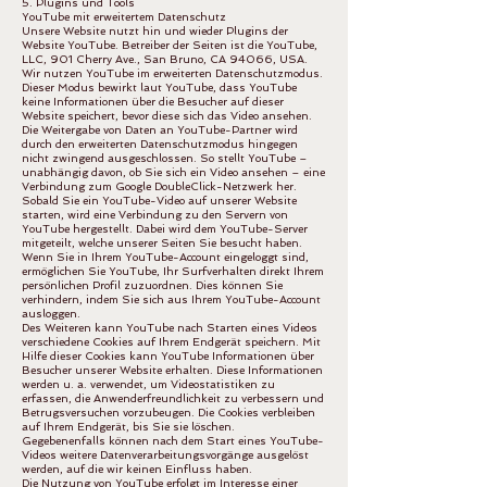
5. Plugins und Tools
YouTube mit erweitertem Datenschutz
Unsere Website nutzt hin und wieder Plugins der
Website YouTube. Betreiber der Seiten ist die YouTube,
LLC, 901 Cherry Ave., San Bruno, CA 94066, USA.
Wir nutzen YouTube im erweiterten Datenschutzmodus.
Dieser Modus bewirkt laut YouTube, dass YouTube
keine Informationen über die Besucher auf dieser
Website speichert, bevor diese sich das Video ansehen.
Die Weitergabe von Daten an YouTube-Partner wird
durch den erweiterten Datenschutzmodus hingegen
nicht zwingend ausgeschlossen. So stellt YouTube –
unabhängig davon, ob Sie sich ein Video ansehen – eine
Verbindung zum Google DoubleClick-Netzwerk her.
Sobald Sie ein YouTube-Video auf unserer Website
starten, wird eine Verbindung zu den Servern von
YouTube hergestellt. Dabei wird dem YouTube-Server
mitgeteilt, welche unserer Seiten Sie besucht haben.
Wenn Sie in Ihrem YouTube-Account eingeloggt sind,
ermöglichen Sie YouTube, Ihr Surfverhalten direkt Ihrem
persönlichen Profil zuzuordnen. Dies können Sie
verhindern, indem Sie sich aus Ihrem YouTube-Account
ausloggen.
Des Weiteren kann YouTube nach Starten eines Videos
verschiedene Cookies auf Ihrem Endgerät speichern. Mit
Hilfe dieser Cookies kann YouTube Informationen über
Besucher unserer Website erhalten. Diese Informationen
werden u. a. verwendet, um Videostatistiken zu
erfassen, die Anwenderfreundlichkeit zu verbessern und
Betrugsversuchen vorzubeugen. Die Cookies verbleiben
auf Ihrem Endgerät, bis Sie sie löschen.
Gegebenenfalls können nach dem Start eines YouTube-
Videos weitere Datenverarbeitungsvorgänge ausgelöst
werden, auf die wir keinen Einfluss haben.
Die Nutzung von YouTube erfolgt im Interesse einer