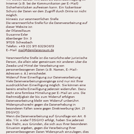
Internet (z.B. bei der Kommunikation per E-Mail)
Sicherheitslücken aufweisen kann. Ein lückenloser
Schutz der Daten vor dem Zugriff durch Dritte ist nicht
möglich.
Hinweis zur verantwortlichen Stelle
Die verantwortliche Stelle für die Datenverarbeitung auf
dieser Website ist:
der PilatesRaum
Susanne Exler
Abenberger Str. 3
91126 Schwabach
Telefon:
+49 (0) 911 63290613
E-Mail:
mail@derpilatesraum.de
Verantwortliche Stelle ist die natürliche oder juristische
Person, die allein oder gemeinsam mit anderen über die
Zwecke und Mittel der Verarbeitung von
personenbezogenen Daten (z.B. Namen, E-Mail-
Adressen o. Ä.) entscheidet.
Widerruf Ihrer Einwilligung zur Datenverarbeitung
Viele Datenverarbeitungsvorgänge sind nur mit Ihrer
ausdrücklichen Einwilligung möglich. Sie können eine
bereits erteilte Einwilligung jederzeit widerrufen. Dazu
reicht eine formlose Mitteilung per E-Mail an uns. Die
Rechtmäßigkeit der bis zum Widerruf erfolgten
Datenverarbeitung bleibt vom Widerruf unberührt.
Widerspruchsrecht gegen die Datenerhebung in
besonderen Fällen sowie gegen Direktwerbung (Art. 21
DSGVO)
Wenn die Datenverarbeitung auf Grundlage von Art. 6
Abs. 1 lit. e oder f DSGVO erfolgt, haben Sie jederzeit
das Recht, aus Gründen, die sich aus Ihrer besonderen
Situation ergeben, gegen die Verarbeitung Ihrer
personenbezogenen Daten Widerspruch einzulegen; dies