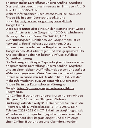
ansprechenden Darstellung unserer Online-Angebote.
Dies stellt ein berechtigtes Interesse im Sinne von Art. 6
Abs. 1 lit. f DSGVO dar.
Weitere Informationen über Datenschutz bei YouTube
finden Sie in deren Datenschutzerklärung
unter:
https://policies.google.com/privacy?hl=de
.
Google Maps
Diese Seite nutzt über eine API den Kartendienst Google
Maps. Anbieter ist die Google Inc., 1600 Amphitheatre
Parkway, Mountain View, CA 94043, USA.
Zur Nutzung der Funktionen von Google Maps ist es
notwendig, Ihre IP Adresse zu speichern. Diese
Informationen werden in der Regel an einen Server von
Google in den USA übertragen und dort gespeichert. Der
Anbieter dieser Seite hat keinen Einfluss auf diese
Datenübertragung.
Die Nutzung von Google Maps erfolgt im Interesse einer
ansprechenden Darstellung unserer Online-Angebote
und an einer leichten Auffindbarkeit der von uns auf der
Website angegebenen Orte. Dies stellt ein berechtigtes
Interesse im Sinne von Art. 6 Abs. 1 lit. f DSGVO dar.
Mehr Informationen zum Umgang mit Nutzerdaten
finden Sie in der Datenschutzerklärung von
Google:
https://policies.google.com/privacy?hl=de
.
FitogramPro
Für Online-Buchungen unserer Kurse nutzen wir den
"FitogramPro" bzw. das "Fitogram Online-
Buchungskalender Widget". Betreiber der Seiten ist die
Fitogram GmbH, Probsteigasse 15-17, 50670 Köln,
Telefon: 0221 /
222 01407
, EMail:
service@fitogram.de
Wir erfassen und speichern jegliche Informationen die
der Nutzer auf der Fitogram angibt und die im Zuge
einer Online-Buchung an uns übermittelt werden.