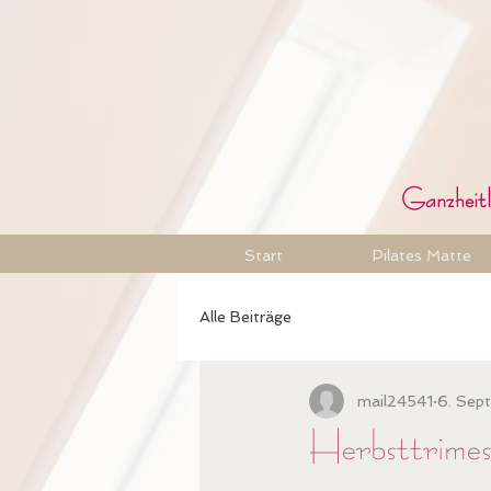
Ganzheitli
Start
Pilates Matte
Alle Beiträge
mail24541
6. Sep
Herbsttrimes