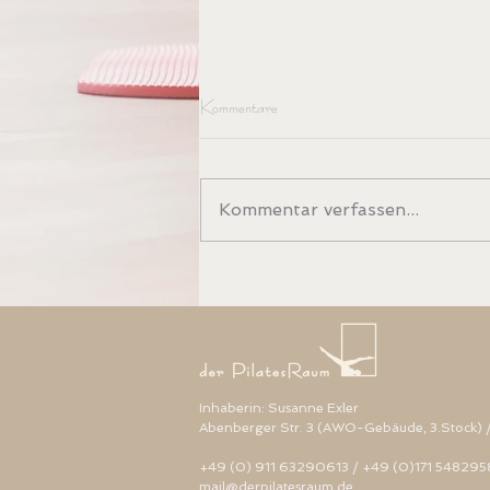
Kommentare
Kommentar verfassen...
Workshops und Sondertermine
3.Trimester 2025
Inhaberin: Susanne Exler
Abenberger Str. 3 (AWO-Gebäude, 3.Stock)
+49 (0) 911 63290613 /
+49 (0)171 548295
mail@derpilatesraum.de