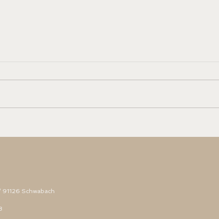
Trimesterausklang, Ferien und
Oster
3.Trimester 2025
2024
 / 91126 Schwabach
8