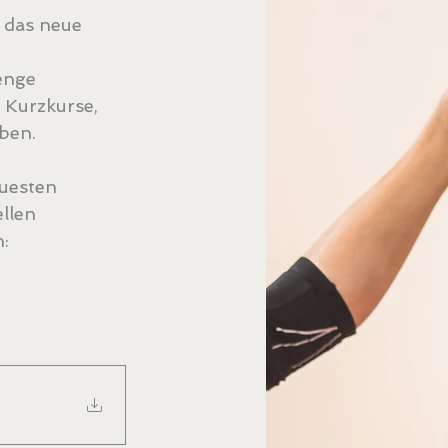
 das neue 
enge 
 Kurzkurse, 
ben. 
uesten 
llen 
: 