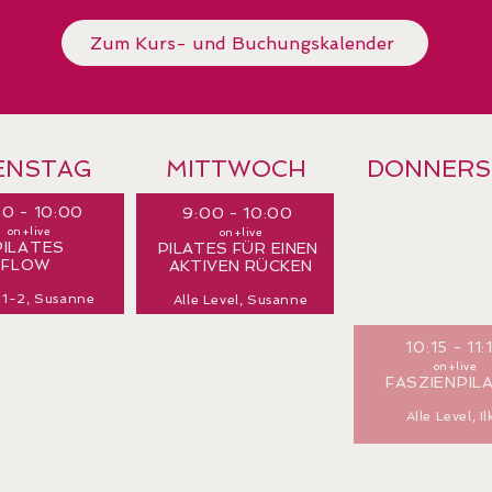
Zum Kurs- und Buchungskalender
ENSTAG
MITTWOCH
DONNERS
00 - 10:00
9:00 - 10:00
on+live
on+live
PILATES
PILATES FÜR EINEN
FLOW
AKTIVEN RÜCKEN
 1-2,
S
usanne
Alle Level, Susanne
10:15 - 11:
on+live
FASZIENPIL
Alle Level, Il