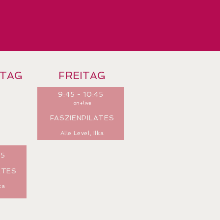
TAG
FREITAG
9:45 - 10:45
on+live
FASZIENPILATES
Alle Level,
Ilka
15
ATES
ka