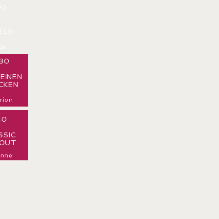
00
TES
ka
:30
 EINEN
CKEN
arion
:40
SSIC
OUT
anne