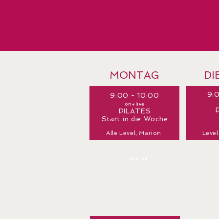
MONTAG
DI
9:
9:00 - 10:00
on+live
PILATES
Start in die Woche
Alle Level, Marion
Level
10:15 - 11:15
on+live
MAMI-FIT-PILATES
Pilates für junge Mütter
Alle Level,
Ma
rion