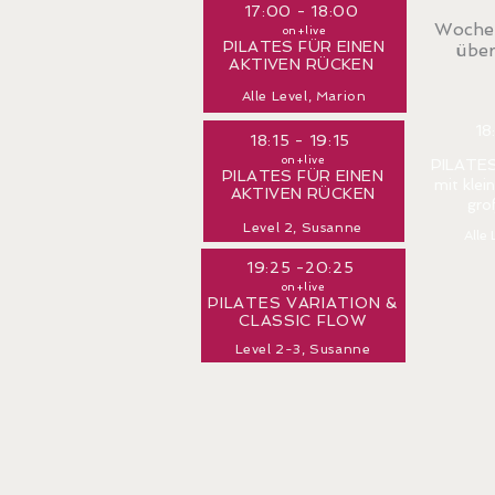
17:00 - 18:00
Wochen
on+live
PILATES FÜR EINEN
über
AKTIVEN RÜCKEN
Alle Level,
Marion
18
18:15 - 19:15
on+live
PILATE
PILATES FÜR EINEN
mit klei
AKTIVEN RÜCKEN
gro
Level 2, Susanne
Alle
19:25 -20:25
on+live
PILATES VARIATION &
CLASSIC
FLOW
Level 2-3, Susanne