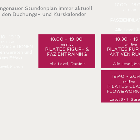
17:00 - 18:
genauer Stundenplan immer aktuell
on + live
 den Buchungs- und Kurskalender
FASZIENPILA
Alle Level, Il
:10- 19:10
18:00 - 19:00
18:30 - 19
on + live
on+live
on+live
S VARIATIONEN
PILATES FIGUR- &
PILATES FÜR
nen Geräten und
FAZIENTRAINING
AKTIVEN RÜ
ßem Effekt
Alle Level, Daniela
Alle Level, M
 Level, Marion
19:40 - 20
on+live
PILATES CLA
FLOW&WORK
Level 3-4, Sus